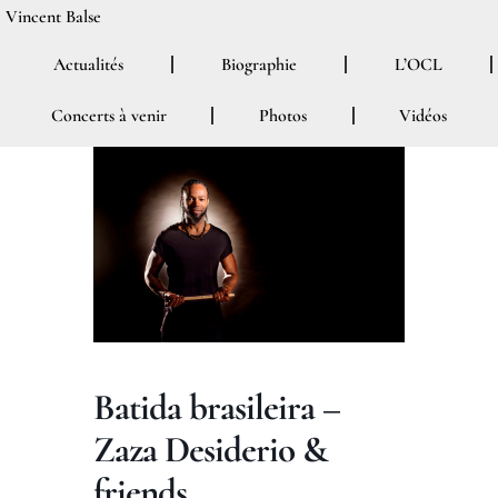
Aller
Vincent Balse
au
Actualités
Biographie
L’OCL
contenu
Concerts à venir
Photos
Vidéos
Batida brasileira –
Zaza Desiderio &
friends