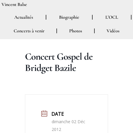
Aller
Vincent Balse
au
Actualités
Biographie
L’OCL
contenu
Concerts à venir
Photos
Vidéos
Concert Gospel de
Bridget Bazile
DATE
dimanche 02 Déc
2012