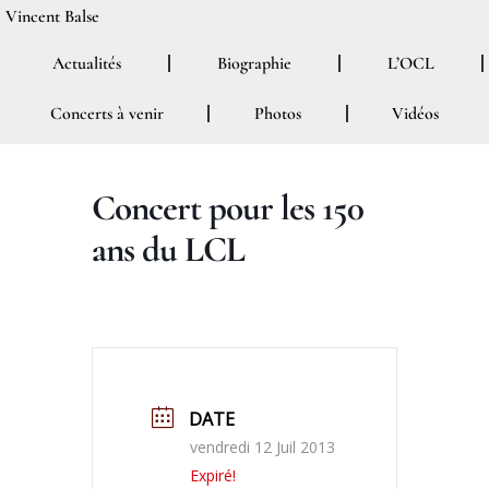
Aller
Vincent Balse
au
Actualités
Biographie
L’OCL
contenu
Concerts à venir
Photos
Vidéos
Concert pour les 150
ans du LCL
DATE
vendredi 12 Juil 2013
Expiré!