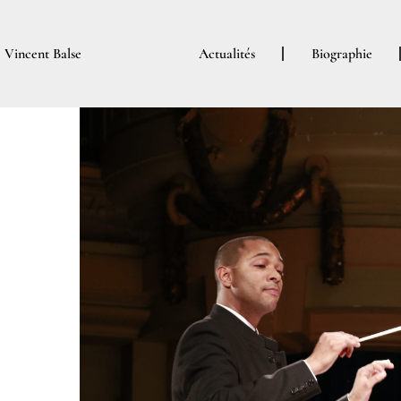
Aller
au
Vincent Balse
Actualités
Biographie
contenu