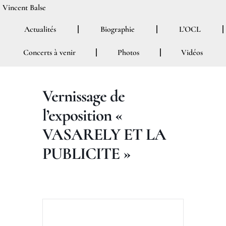
Aller
Vincent Balse
au
Actualités
Biographie
L’OCL
contenu
Concerts à venir
Photos
Vidéos
Vernissage de
l’exposition «
VASARELY ET LA
PUBLICITE »