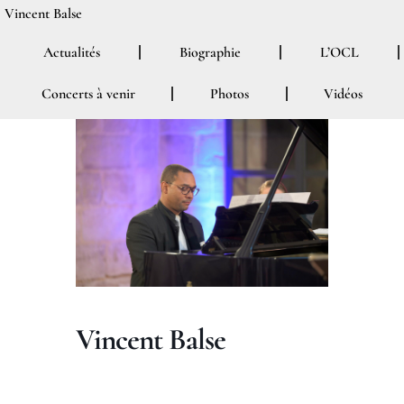
Aller
Vincent Balse
au
Actualités
Biographie
L’OCL
contenu
Concerts à venir
Photos
Vidéos
Vincent Balse